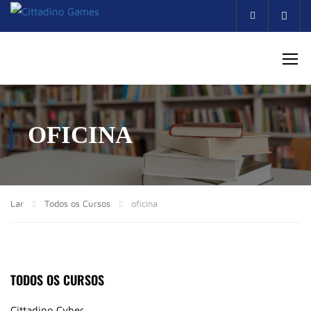
Acco
OFICINA
Lar
Todos os Cursos
oficina
TODOS OS CURSOS
Cittadino Cyber